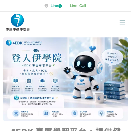
Line@
Line Call
選單