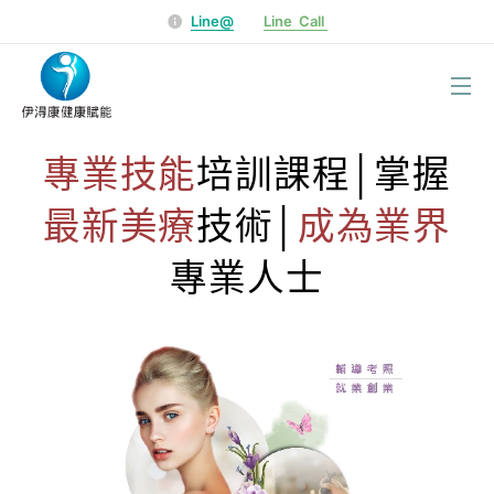
Line@
Line Call
選單
專業技能
培訓課程│掌握
最新美療
技術│
成為業界
專業人士