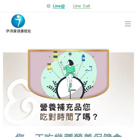
Line@
Line Call
選單