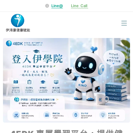
Line@
Line Call
選單